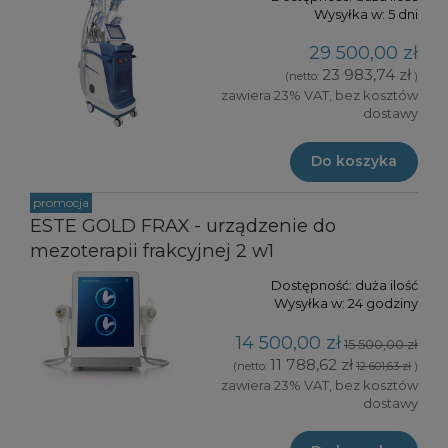
Wysyłka w:
5 dni
29 500,00 zł
23 983,74 zł
(netto:
)
zawiera 23% VAT, bez kosztów
dostawy
Do koszyka
promocja
ESTE GOLD FRAX - urządzenie do
mezoterapii frakcyjnej 2 w1
Dostępność:
duża ilość
Wysyłka w:
24 godziny
14 500,00 zł
15 500,00 zł
11 788,62 zł
(netto:
12 601,63 zł
)
zawiera 23% VAT, bez kosztów
dostawy