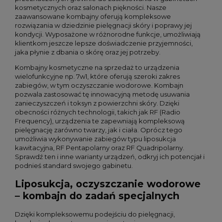
kosmetycznych oraz salonach piękności. Nasze
zaawansowane kombajny oferują kompleksowe
rozwiązania w dziedzinie pielęgnacji skóry i poprawy jej
kondycji. Wyposażone w różnorodne funkcje, umożliwiają
klientkom jeszcze lepsze doświadczenie przyjemności,
jaka płynie z dbania o skórę oraz jej potrzeby.
Kombajny kosmetyczne na sprzedaż to urządzenia
wielofunkcyjne np. 7w1, które oferują szeroki zakres
zabiegów, w tym oczyszczanie wodorowe. Kombajn
pozwala zastosować tę innowacyjną metodę usuwania
zanieczyszczeń i toksyn z powierzchni skóry. Dzięki
obecności różnych technologii, takich jak RF (Radio
Frequency), urządzenia te zapewniają kompleksową
pielęgnację zarówno twarzy, jak i ciała. Oprócz tego
umożliwia wykonywanie zabiegów typu liposukcja
kawitacyjna, RF Pentapolarny oraz RF Quadripolarny.
Sprawdź ten i inne warianty urządzeń, odkryj ich potencjał i
podnieś standard swojego gabinetu.
Liposukcja, oczyszczanie wodorowe
– kombajn do zadań specjalnych
Dzięki kompleksowemu podejściu do pielęgnacji,