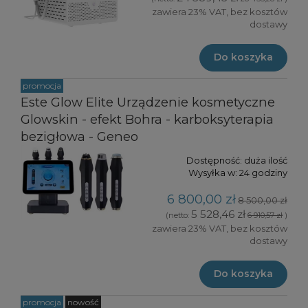
zawiera 23% VAT, bez kosztów
dostawy
Do koszyka
promocja
Este Glow Elite Urządzenie kosmetyczne
Glowskin - efekt Bohra - karboksyterapia
bezigłowa - Geneo
Dostępność:
duża ilość
Wysyłka w:
24 godziny
6 800,00 zł
8 500,00 zł
5 528,46 zł
(netto:
6 910,57 zł
)
zawiera 23% VAT, bez kosztów
dostawy
Do koszyka
promocja
nowość