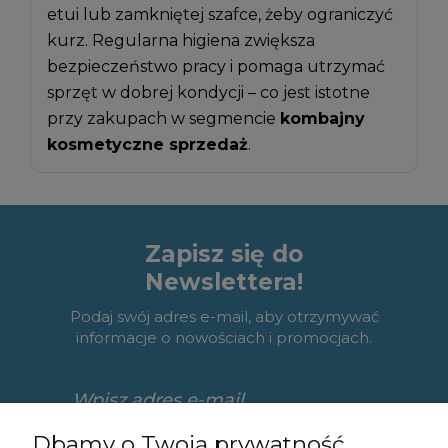
etui lub zamkniętej szafce, żeby ograniczyć
kurz. Regularna higiena zwiększa
bezpieczeństwo pracy i pomaga utrzymać
sprzęt w dobrej kondycji – co jest istotne
przy zakupach w segmencie
kombajny
kosmetyczne sprzedaż
.
Zapisz się do
Newslettera!
Podaj swój adres e-mail, aby otrzymywać
informacje o nowościach i promocjach.
Dbamy o Twoją prywatność