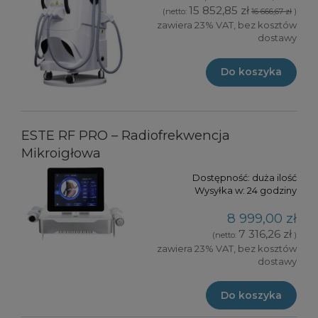
15 852,85 zł
(netto:
16 666,67 zł
)
zawiera 23% VAT, bez kosztów
dostawy
Do koszyka
ESTE RF PRO – Radiofrekwencja
Mikroigłowa
Dostępność:
duża ilość
Wysyłka w:
24 godziny
8 999,00 zł
7 316,26 zł
(netto:
)
zawiera 23% VAT, bez kosztów
dostawy
Do koszyka