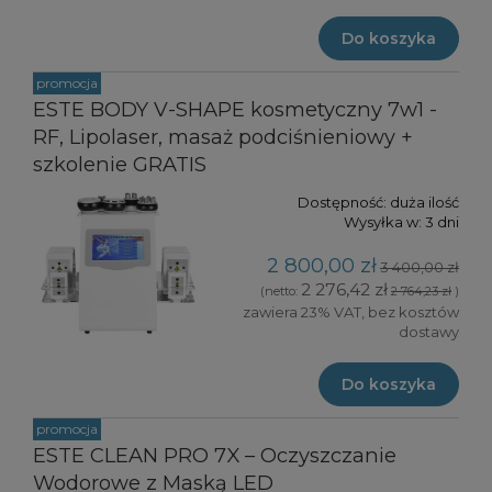
Do koszyka
promocja
ESTE BODY V-SHAPE kosmetyczny 7w1 -
RF, Lipolaser, masaż podciśnieniowy +
szkolenie GRATIS
Dostępność:
duża ilość
Wysyłka w:
3 dni
2 800,00 zł
3 400,00 zł
2 276,42 zł
(netto:
2 764,23 zł
)
zawiera 23% VAT, bez kosztów
dostawy
Do koszyka
promocja
ESTE CLEAN PRO 7X – Oczyszczanie
Wodorowe z Maską LED