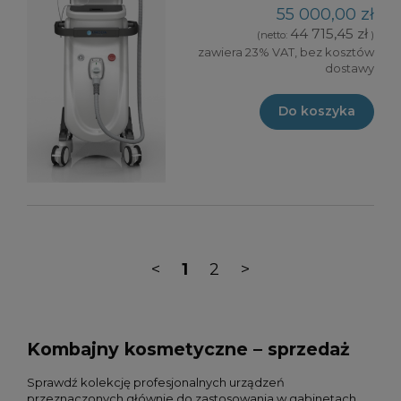
55 000,00 zł
44 715,45 zł
(netto:
)
zawiera 23% VAT, bez kosztów
dostawy
Do koszyka
<
1
2
>
Kombajny kosmetyczne – sprzedaż
Sprawdź kolekcję profesjonalnych urządzeń
przeznaczonych głównie do zastosowania w gabinetach