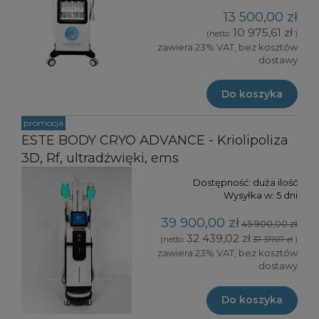
13 500,00 zł
10 975,61 zł
(netto:
)
zawiera 23% VAT, bez kosztów
dostawy
Do koszyka
promocja
ESTE BODY CRYO ADVANCE - Kriolipoliza
3D, Rf, ultradźwięki, ems
Dostępność:
duża ilość
Wysyłka w:
5 dni
39 900,00 zł
45 900,00 zł
32 439,02 zł
(netto:
37 317,07 zł
)
zawiera 23% VAT, bez kosztów
dostawy
Do koszyka