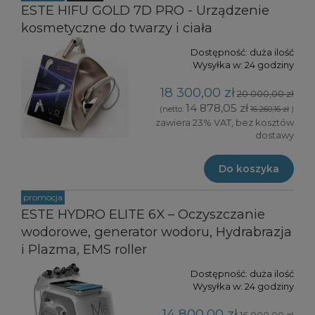
ESTE HIFU GOLD 7D PRO - Urządzenie
kosmetyczne do twarzy i ciała
Dostępność:
duża ilość
Wysyłka w:
24 godziny
18 300,00 zł
20 000,00 zł
14 878,05 zł
(netto:
16 260,16 zł
)
zawiera 23% VAT, bez kosztów
dostawy
Do koszyka
promocja
ESTE HYDRO ELITE 6X – Oczyszczanie
wodorowe, generator wodoru, Hydrabrazja
i Plazma, EMS roller
Dostępność:
duża ilość
Wysyłka w:
24 godziny
14 800,00 zł
16 000,00 zł