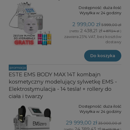
Dostępność:
duża ilość
Wysyłka w:
24 godziny
2 999,00 zł
5 999,00 zł
2 438,21 zł
(netto:
4 877,24 zł
)
zawiera 23% VAT, bez kosztów
dostawy
Do koszyka
promocja
ESTE EMS BODY MAX 14T kombajn
kosmetyczny modelujący sylwetkę EMS -
Elektrostymulacja - 14 tesla! + rollery do
ciała i twarzy
Dostępność:
duża ilość
Wysyłka w:
24 godziny
29 999,00 zł
35 000,00 zł
24 389,43 zł
(netto:
28 455,28 zł
)