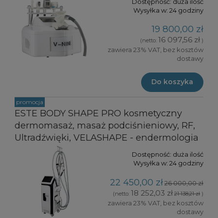
Dostępność:
duża ilość
Wysyłka w:
24 godziny
19 800,00 zł
16 097,56 zł
(netto:
)
zawiera 23% VAT, bez kosztów
dostawy
Do koszyka
promocja
ESTE BODY SHAPE PRO kosmetyczny
dermomasaż, masaż podciśnieniowy, RF,
Ultradźwięki, VELASHAPE - endermologia
Dostępność:
duża ilość
Wysyłka w:
24 godziny
22 450,00 zł
26 000,00 zł
18 252,03 zł
(netto:
21 138,21 zł
)
zawiera 23% VAT, bez kosztów
dostawy