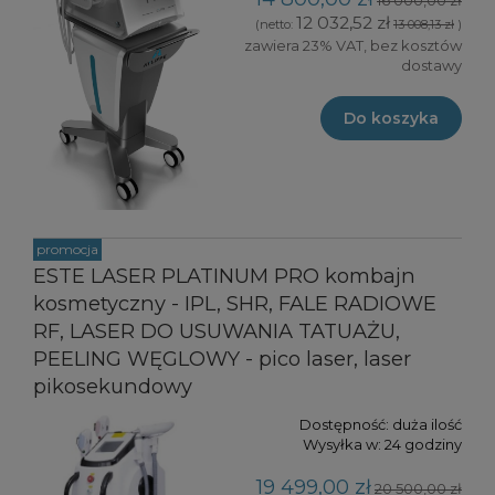
12 032,52 zł
(netto:
13 008,13 zł
)
zawiera 23% VAT, bez kosztów
dostawy
Do koszyka
promocja
ESTE LASER PLATINUM PRO kombajn
kosmetyczny - IPL, SHR, FALE RADIOWE
RF, LASER DO USUWANIA TATUAŻU,
PEELING WĘGLOWY - pico laser, laser
pikosekundowy
Dostępność:
duża ilość
Wysyłka w:
24 godziny
19 499,00 zł
20 500,00 zł