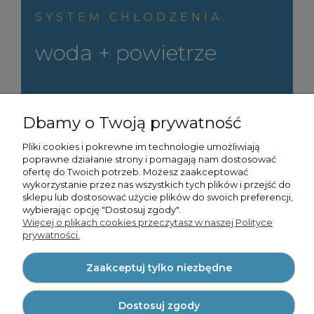
Dbamy o Twoją prywatność
SYSTEM CHŁODZENIA
Pliki cookies i pokrewne im technologie umożliwiają
woda + powietrze
poprawne działanie strony i pomagają nam dostosować
ofertę do Twoich potrzeb. Możesz zaakceptować
wykorzystanie przez nas wszystkich tych plików i przejść do
sklepu lub dostosować użycie plików do swoich
preferencji, wybierając opcję "Dostosuj zgody".
Więcej o plikach cookies przeczytasz w naszej Polityce
prywatności.
PRZED URUCHOMIENIEM
Zaakceptuj tylko niezbędne
Urządzenie należy
Dostosuj zgody
uzupełnić
wodą destylowaną
Zaakceptuj wszystkie
NAPIĘCIE ZNAMIONOWE