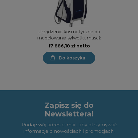
Urządzenie kosmetyczne do
modelowania sylwetki, masaż
mikrowibracyjny - masaż rolkowy -
17 886,18 zł netto
endermologia - velashape - ESTE B-
ROLL
Do koszyka
Zapisz się do
Newslettera!
Podaj swój adres e-mail, aby otrzymywać
informacje o nowościach i promocjach.